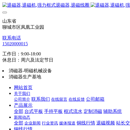
山东省
聊城市区凤凰工业园
联系电话
15020000015
工作日：9:00-18:00
休息日：周六及法定节日
消磁器-明磁机械设备
消磁器生产基地
网站首页
关于我们
联系我们
公司邮箱
公司简介
在线留言
在线反馈
产品展示
全部
台式平板
手持平板
框式流水
定制消磁
辅助系统
新闻动态
全部
铜线行情
退磁视频
站长交
企业新闻
行业资讯
媒体报道
铜线行情