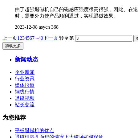
由于超强退磁机自己的磁感应强度很高很强，因此、在退
时，需要外力使产品顺利通过，实现退磁效果。
2023-12-08
asycn
368
...
上一页
1
2
3
4
5
6
7
40
下一页
转至第
加载更多
新闻动态
企业新闻
行业资讯
媒体报道
铜线行情
退磁视频
站长交流
为您推荐
平板退磁机的优点
退磁机内孔面积的情况下大磁场如何保证