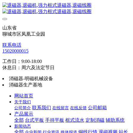
山东省
聊城市区凤凰工业园
联系电话
15020000015
工作日：9:00-18:00
休息日：周六及法定节日
消磁器-明磁机械设备
消磁器生产基地
网站首页
关于我们
联系我们
公司邮箱
公司简介
在线留言
在线反馈
产品展示
全部
台式平板
手持平板
框式流水
定制消磁
辅助系统
新闻动态
全部
铜线行情
退磁视频
站长
企业新闻
行业资讯
媒体报道